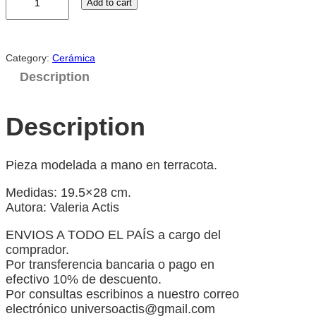
Add to cart
a
m
i
n
Category:
Cerámica
o
Description
s
q
u
Description
a
n
t
Pieza modelada a mano en terracota.
i
t
Medidas: 19.5×28 cm.
y
Autora: Valeria Actis
ENVIOS A TODO EL PAÍS a cargo del
comprador.
Por transferencia bancaria o pago en
efectivo 10% de descuento.
Por consultas escribinos a nuestro correo
electrónico universoactis@gmail.com